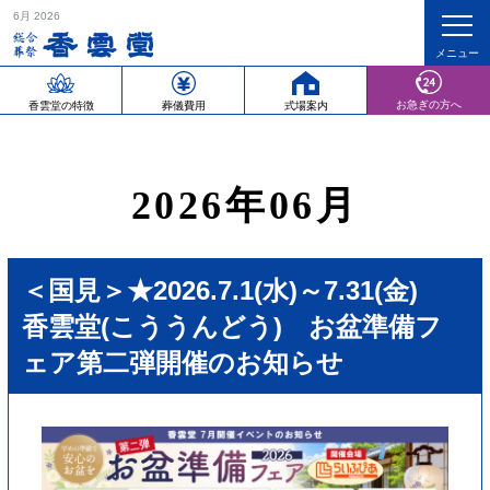
6月 2026
ホーム
2026年
6月
お急ぎの方へ
香雲堂の特徴
葬儀費用
式場案内
2026年06月
＜国見＞★2026.7.1(水)～7.31(金)
香雲堂(こううんどう) お盆準備フ
ェア第二弾開催のお知らせ