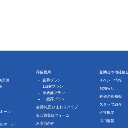
葬儀費用
互助会や他社積
矢野目
直葬プラン
イベント情報
島
1日葬プラン
お知らせ
家族葬プラン
葬儀の豆知識
一般葬プラン
スタッフ紹介
会員制度 ひまわりクラブ
用ホール
会社概要
仮会員登録フォーム
採用情報
お客様の声
ぴあホール