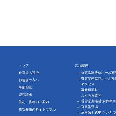
トップ
式場案内
香雲堂の特徴
香雲堂家族葬ホール南
香雲堂家族葬ホール福
お急ぎの方へ
アクセス
事前相談
家族葬流れ
資料請求
よくある質問
香雲堂斎場-家族葬専
供花・供物のご案内
香雲堂斎場
格安葬儀の料金トラブル
法事法要式場 らいふ