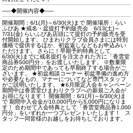
—–◆開催内容◆—–
開催期間：6/1(月)～6/30(火)まで 開催場所：らい
ふぴあ ★戒名・盆提灯予約販売会 6/13(土)～
7/31(金) らいふぴあ店頭にて提灯の予約販売を受
付開始します。 ひまわりクラブ会員さまには特別
価格で提供するほか、初盆返しなどもお申込みい
ただけます。 さらに！早期予約特典として
6/30(火)までに戒名提灯を注文された方に「香雲堂
商品券500円分」をお渡しいたします。 ※数量限
定のため期間中であっても早期終了する場合がご
ざいます。 ★初盆相談コーナー 初盆準備の進め方
や必要なもの、マナーについてなど専門スタッフ
がご説明いたします。 ★6月限定入会キャンペーン
期間中は香雲堂ひまわりクラブへの新規ご入会が
お得になります！ 開催期間：6/1(月)～6/30(火)ま
で 期間中入会金が10,000円から5,000円になりま
す！ 合わせて入会特典として「香雲堂商品券1,000
円分」をいずれか一つプレゼントいたします！ ス
タッフ一同皆様のお越しをお待ちしております。