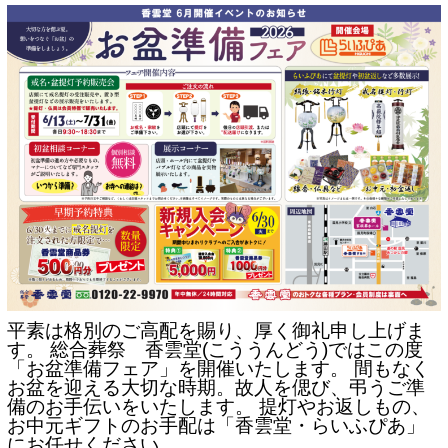
平素は格別のご高配を賜り、厚く御礼申し上げま
す。 総合葬祭 香雲堂(こううんどう)ではこの度
「お盆準備フェア」を開催いたします。 間もなく
お盆を迎える大切な時期。故人を偲び、弔うご準
備のお手伝いをいたします。 提灯やお返しもの、
お中元ギフトのお手配は「香雲堂・らいふぴあ」
にお任せください。