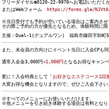
フリーダイヤル☎0120-22-9970へお電話いただくか
またはWebフォーム　
https://forms.gle/NJVtA
※当日受付でも予約が空いている場合はご案内させ
その際ご予約の方が優先となるため、体験時間に限
主催：Dual-1(デュアルワン)　福島市鎌田字卸町5-1-
また、未会員の方向けに
イベント当日に入会CP
も同
通常入会金3,000円
⇒
1,000円
となるお得なキャン
更に！入会特典として「
お好きなエステコース1回
大変お得な機会となりますので、ぜひご入会下さい
※すべてのメニューにお使いいただけます。

※他メニューを引き続き体験する場合は有料となり