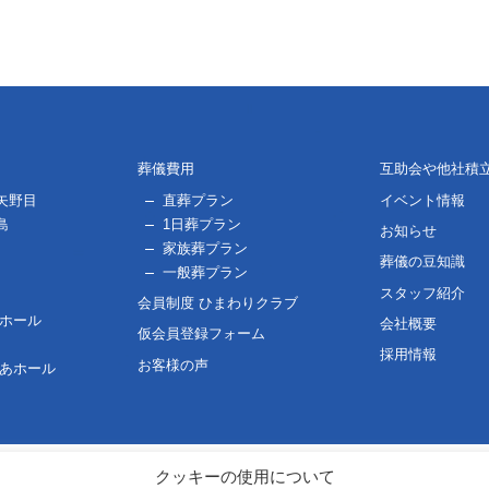
葬儀費用
互助会や他社積
矢野目
直葬プラン
イベント情報
島
1日葬プラン
お知らせ
家族葬プラン
葬儀の豆知識
一般葬プラン
スタッフ紹介
会員制度 ひまわりクラブ
用ホール
会社概要
仮会員登録フォーム
採用情報
お客様の声
ぴあホール
クッキーの使用について
Copyright © 香雲堂. All Rights Reserved.