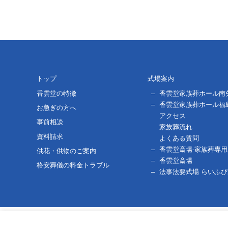
トップ
式場案内
香雲堂の特徴
香雲堂家族葬ホール南
香雲堂家族葬ホール福
お急ぎの方へ
アクセス
事前相談
家族葬流れ
資料請求
よくある質問
香雲堂斎場-家族葬専
供花・供物のご案内
香雲堂斎場
格安葬儀の料金トラブル
法事法要式場 らいふ