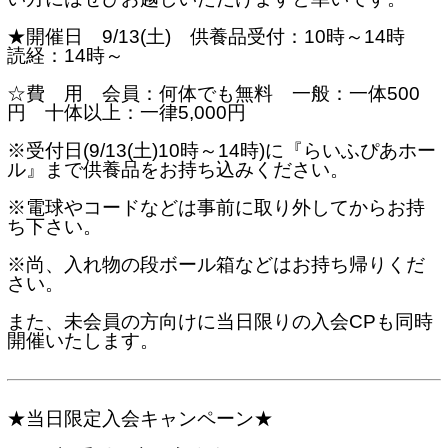
★開催日 9/13(土) 供養品受付：10時～14時
読経：14時～
☆費 用 会員：何体でも無料 一般：一体500
円 十体以上：一律5,000円
※受付日(9/13(土)10時～14時)に『らいふぴあホー
ル』まで供養品をお持ち込みください。
※電球やコードなどは事前に取り外してからお持
ち下さい。
※尚、入れ物の段ボール箱などはお持ち帰りくだ
さい。
また、未会員の方向けに当日限りの入会CPも同時
開催いたします。
★当日限定入会キャンペーン★