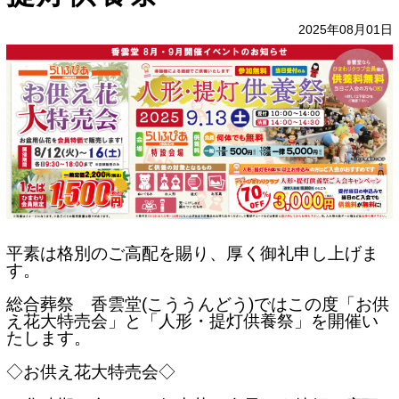
2025年08月01日
平素は格別のご高配を賜り、厚く御礼申し上げま
す。
総合葬祭 香雲堂(こううんどう)ではこの度「お供
え花大特売会」と「人形・提灯供養祭」を開催い
たします。
◇お供え花大特売会◇